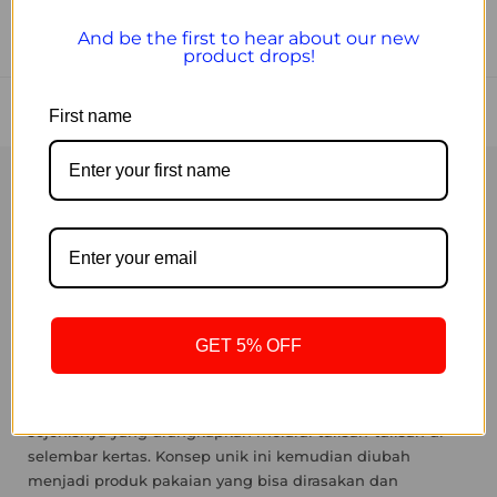
And be the first to hear about our new
product drops!
First name
ABOUT
Paper adalah sebuah brand pakaian yang didirikan pada
tahun 2019 dan secara resmi diluncurkan sebagai brand
pada tahun 2020. Brand ini hadir sebagai bentuk ekspresi
dari rasa tidak adil yang dirasakan oleh para pemiliknya
GET 5% OFF
ketika masih bekerja di brand atau perusahaan
sebelumnya. Nama "Paper" dipilih untuk
mengekspresikan perasaan kekesalan, ketidakadilan, dan
sejenisnya yang diungkapkan melalui tulisan-tulisan di
selembar kertas. Konsep unik ini kemudian diubah
menjadi produk pakaian yang bisa dirasakan dan