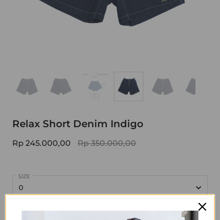
Relax Short Denim Indigo
Rp 245.000,00
Rp 350.000,00
SIZE
There are no products left