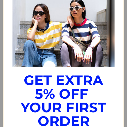
Sold out
Please select another variant
- Boardshort polos dengan detail bordir
- Material Denim
- Low rise
GET EXTRA
- Reguler Fit
5% OFF
- Karet pinggang elastis dengan tali serut
- 2 Kantong samping dan 1 kantong belakang
YOUR FIRST
ORDER
Share